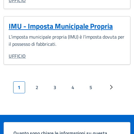
CATEGORIA CORRELATA:
UFFICIO
IMU - Imposta Municipale Propria
L’imposta municipale propria (IMU) è l’imposta dovuta per
il possesso di fabbricati.
CATEGORIA CORRELATA:
UFFICIO
Paginazione
1
2
3
4
5
Successiva 
Quanto sono chiare le informazioni su questa