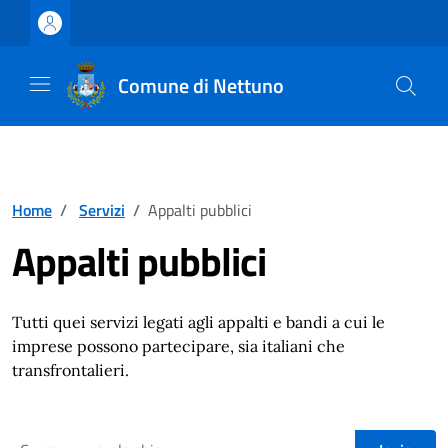
Vai ai contenuti
Vai al footer
Comune di Nettuno
Home
/
Servizi
/
Appalti pubblici
Appalti pubblici
Tutti quei servizi legati agli appalti e bandi a cui le
imprese possono partecipare, sia italiani che
transfrontalieri.
cerca