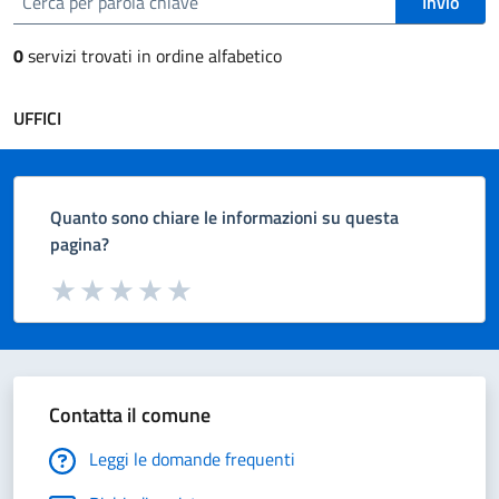
Invio
0
servizi trovati in ordine alfabetico
UFFICI
Quanto sono chiare le informazioni su questa
pagina?
Valuta da 1 a 5 stelle la pagina
Valuta 1 stelle su 5
Valuta 2 stelle su 5
Valuta 3 stelle su 5
Valuta 4 stelle su 5
Valuta 5 stelle su 5
Contatta il comune
Leggi le domande frequenti