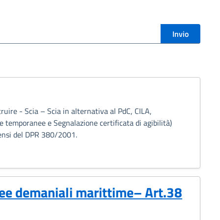
i
Invio
ruire - Scia – Scia in alternativa al PdC, CILA,
e temporanee e Segnalazione certificata di agibilità)
 Sensi del DPR 380/2001.
ree demaniali marittime– Art.38