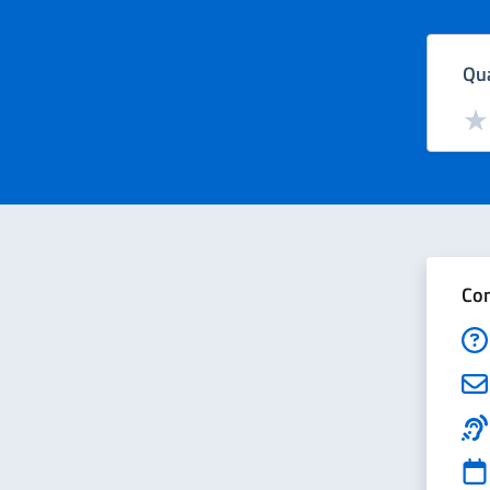
Qua
Valut
Val
Con