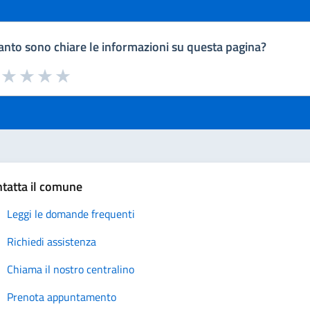
nto sono chiare le informazioni su questa pagina?
a da 1 a 5 stelle la pagina
uta 1 stelle su 5
Valuta 2 stelle su 5
Valuta 3 stelle su 5
Valuta 4 stelle su 5
Valuta 5 stelle su 5
tatta il comune
Leggi le domande frequenti
Richiedi assistenza
Chiama il nostro centralino
Prenota appuntamento