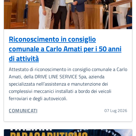
Riconoscimento in consiglio
comunale a Carlo Amati per i 50 anni
di attività
Attestato di riconoscimento in consiglio comunale a Carlo
Amati, della DRIVE LINE SERVICE Spa, azienda
specializzata nell’assistenza e manutenzione dei
complessivi meccanici installati a bordo dei veicoli
ferroviari e degli autoveicoli.
CATEGORIA CORRELATA:
COMUNICATI
07 Lug 2026