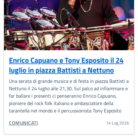
Enrico Capuano e Tony Esposito il 24
luglio in piazza Battisti a Nettuno
Una serata di grande musica e di festa in piazza Battisti a
Nettuno il 24 luglio alle 21,30. Sul palco ad infiammare e
far ballare i presenti ci penseranno Enrico Capuano,
pioniere del rock folk italiano e ambasciatore della
tarantella nel mondo e il percussionista Tony Esposito
CATEGORIA CORRELATA:
COMUNICATI
14 Lug 2026