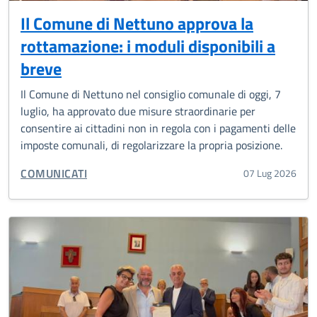
Il Comune di Nettuno approva la
rottamazione: i moduli disponibili a
breve
Il Comune di Nettuno nel consiglio comunale di oggi, 7
luglio, ha approvato due misure straordinarie per
consentire ai cittadini non in regola con i pagamenti delle
imposte comunali, di regolarizzare la propria posizione.
CATEGORIA CORRELATA:
COMUNICATI
07 Lug 2026