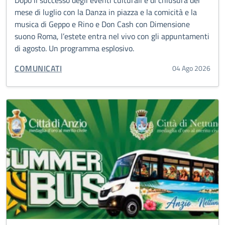
Dopo il successo degli eventi culturali e di chiusura del
mese di luglio con la Danza in piazza e la comicità e la
musica di Geppo e Rino e Don Cash con Dimensione
suono Roma, l’estete entra nel vivo con gli appuntamenti
di agosto. Un programma esplosivo.
CATEGORIA CORRELATA:
COMUNICATI
04 Ago 2026