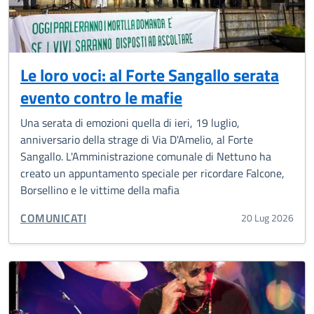
Le loro voci: al Forte Sangallo serata
evento contro le mafie
Una serata di emozioni quella di ieri, 19 luglio,
anniversario della strage di Via D'Amelio, al Forte
Sangallo. L'Amministrazione comunale di Nettuno ha
creato un appuntamento speciale per ricordare Falcone,
Borsellino e le vittime della mafia
CATEGORIA CORRELATA:
COMUNICATI
20 Lug 2026