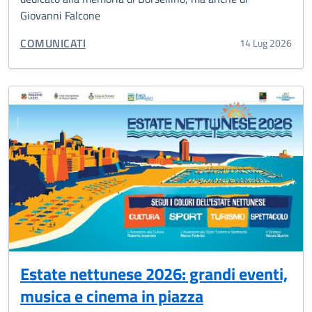
Giovanni Falcone
CATEGORIA CORRELATA:
COMUNICATI
14 Lug 2026
Estate nettunese 2026: grandi eventi,
musica e cinema in piazza