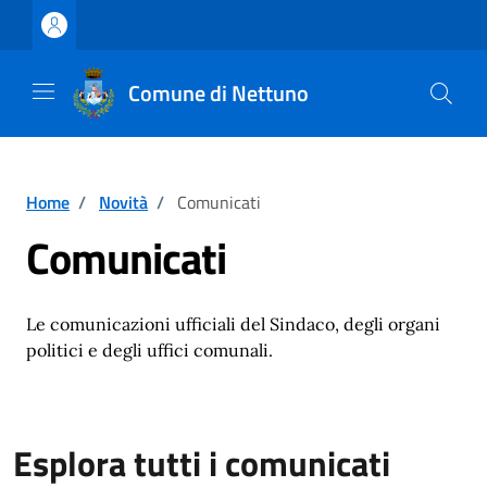
Vai ai contenuti
Vai al footer
Comune di Nettuno
Home
/
Novità
/
Comunicati
Comunicati
Le comunicazioni ufficiali del Sindaco, degli organi
politici e degli uffici comunali.
Esplora tutti i comunicati