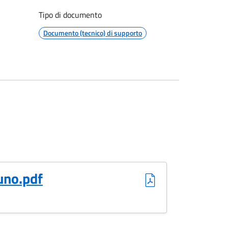
Tipo di documento
Documento (tecnico) di supporto
uno.pdf