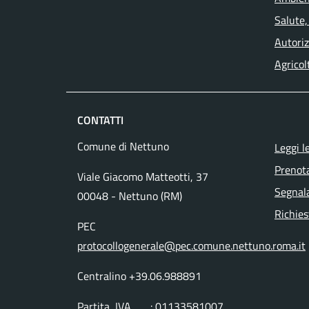
Salute,
Autoriz
Agricol
CONTATTI
Comune di Nettuno
Leggi l
Prenot
Viale Giacomo Matteotti, 37
Segnala
00048 - Nettuno (RM)
Richies
PEC
protocollogenerale@pec.comune.nettuno.roma.it
Centralino +39.06.988891
Partita IVA : 01133581007