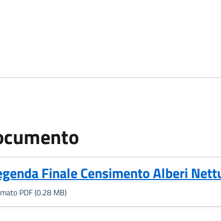
ocumento
Formato PDF, 0.28 MB)
egenda Finale Censimento Alberi Nett
rmato PDF (0.28 MB)