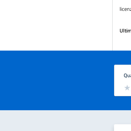
licen
Ulti
Qua
Valut
Val