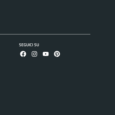
SEGUICI SU
facebook
instagram
canale youtube
pinterest