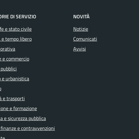
RIE DI SERVIZIO
NOVITÀ
e e stato civile
Notizie
 e tempo libero
Comunicati
vorativa
Avvisi
e e commercio
 pubblici
 e urbanistica
o
à e trasporti
ione e formazione
ia e sicurezza pubblica
, finanze e contravvenzioni
te