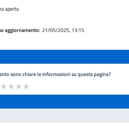
za aperta
mo aggiornamento:
21/05/2025, 13:15
nto sono chiare le informazioni su questa pagina?
a da 1 a 5 stelle la pagina
uta 1 stelle su 5
Valuta 2 stelle su 5
Valuta 3 stelle su 5
Valuta 4 stelle su 5
Valuta 5 stelle su 5