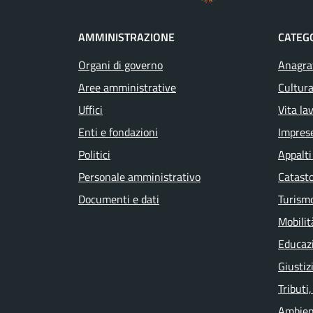
AMMINISTRAZIONE
CATEGO
Organi di governo
Anagraf
Aree amministrative
Cultura
Uffici
Vita la
Enti e fondazioni
Impres
Politici
Appalti
Personale amministrativo
Catasto
Documenti e dati
Turism
Mobilit
Educaz
Giustiz
Tributi
Ambien