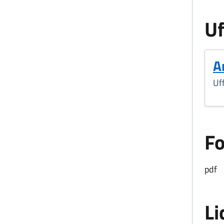
Uf
A
Uff
F
pdf
Li