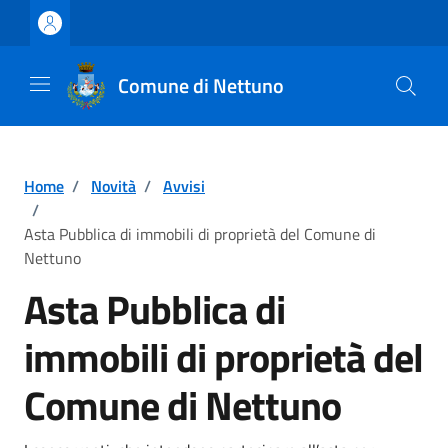
Vai ai contenuti
Vai al footer
Comune di Nettuno
Home
/
Novità
/
Avvisi
/
Asta Pubblica di immobili di proprietà del Comune di
Nettuno
Asta Pubblica di
immobili di proprietà del
Comune di Nettuno