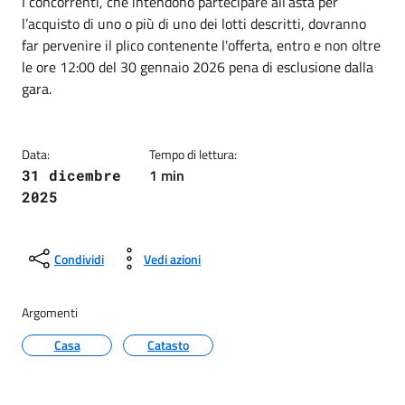
Dettagli della notizia
I concorrenti, che intendono partecipare all’asta per
l’acquisto di uno o più di uno dei lotti descritti, dovranno
far pervenire il plico contenente l'offerta, entro e non oltre
le ore 12:00 del 30 gennaio 2026 pena di esclusione dalla
gara.
Data:
Tempo di lettura:
1 min
31 dicembre
2025
Condividi
Vedi azioni
Argomenti
Casa
Catasto