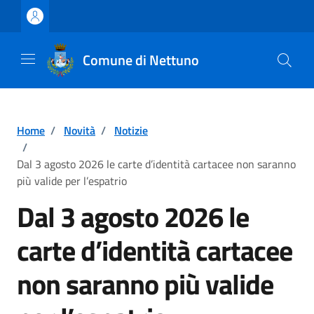
Vai ai contenuti
Vai al footer
Comune di Nettuno
Home
/
Novità
/
Notizie
/
Dal 3 agosto 2026 le carte d’identità cartacee non saranno
più valide per l’espatrio
Dal 3 agosto 2026 le
carte d’identità cartacee
non saranno più valide