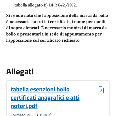
tabella allegato B) DPR 642/1972.
Si rende noto che l'apposizione della marca da bollo
è necessaria su tutti i certificati, tranne per quelli
di sopra elencati. È necessario munirsi di marca da
bollo e presentarla in sede di appuntamento per
l’apposizione sul certificato richiesto.
Allegati
(Formato PDF, 0.35 MB)
tabella esenzioni bollo
certificati anagrafici e atti
notori.pdf
Formato PDF (0.35 MB)