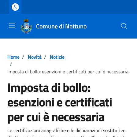
Vai ai contenuti
Vai al footer
Comune di Nettuno
Home
/
Novità
/
Notizie
/
Imposta di bollo: esenzioni e certificati per cui è necessaria
Imposta di bollo:
esenzioni e certificati
per cui è necessaria
Dettagli della notizia
Le certificazioni anagrafiche e le dichiarazioni sostitutive