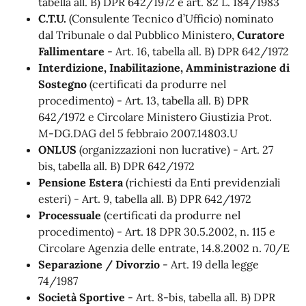
tabella all. B) DPR 642/1972 e art. 82 L. 184/1983
C.T.U.
(Consulente Tecnico d’Ufficio) nominato
dal Tribunale o dal Pubblico Ministero,
Curatore
Fallimentare
- Art. 16, tabella all. B) DPR 642/1972
Interdizione, Inabilitazione, Amministrazione di
Sostegno
(certificati da produrre nel
procedimento) - Art. 13, tabella all. B) DPR
642/1972 e Circolare Ministero Giustizia Prot.
M-DG.DAG del 5 febbraio 2007.14803.U
ONLUS
(organizzazioni non lucrative) - Art. 27
bis, tabella all. B) DPR 642/1972
Pensione Estera
(richiesti da Enti previdenziali
esteri) - Art. 9, tabella all. B) DPR 642/1972
Processuale
(certificati da produrre nel
procedimento) - Art. 18 DPR 30.5.2002, n. 115 e
Circolare Agenzia delle entrate, 14.8.2002 n. 70/E
Separazione / Divorzio
- Art. 19 della legge
74/1987
Società Sportive
- Art. 8-bis, tabella all. B) DPR