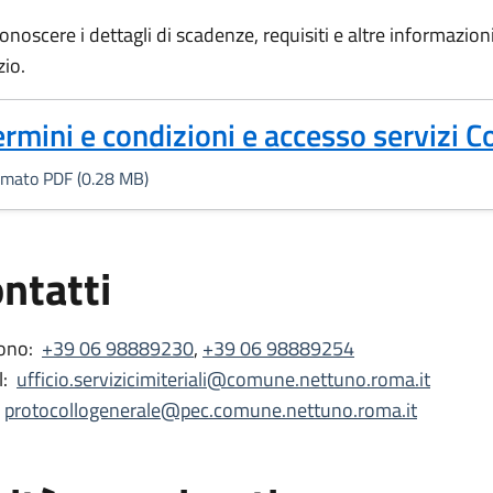
onoscere i dettagli di scadenze, requisiti e altre informazioni 
zio.
Formato PDF, 0.28 MB)
ermini e condizioni e accesso servizi 
rmato PDF (0.28 MB)
ntatti
ono:
+39 06 98889230
,
+39 06 98889254
:
ufficio.servizicimiteriali@comune.nettuno.roma.it
protocollogenerale@pec.comune.nettuno.roma.it