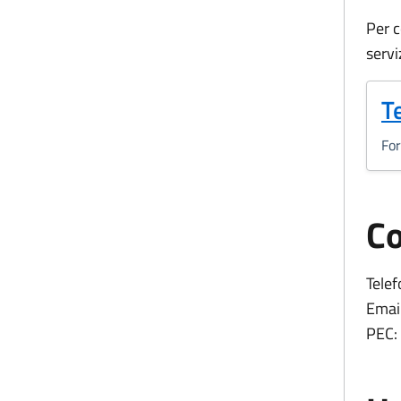
Per c
servi
(
T
Fo
Co
Telef
Email
PEC: