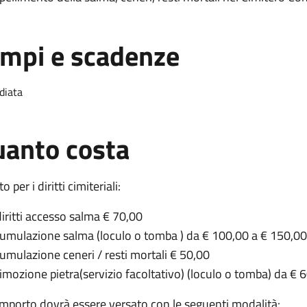
mpi e scadenze
diata
anto costa
to per i diritti cimiteriali:
diritti accesso salma € 70,00
tumulazione salma (loculo o tomba ) da € 100,00 a € 150,00
tumulazione ceneri / resti mortali € 50,00
rimozione pietra(servizio facoltativo) (loculo o tomba) da € 
importo dovrà essere versato con le seguenti modalità: