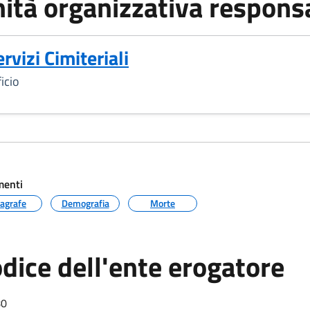
ità organizzativa respons
rvizi Cimiteriali
icio
menti
agrafe
Demografia
Morte
dice dell'ente erogatore
80