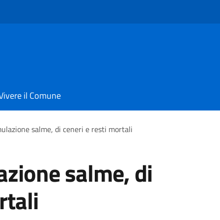
Vivere il Comune
ulazione salme, di ceneri e resti mortali
azione salme, di
rtali