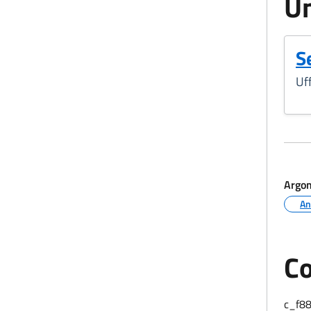
Un
Se
Uff
Argo
An
Co
c_f8