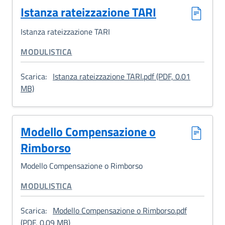
Istanza rateizzazione TARI
Istanza rateizzazione TARI
CATEGORIA CORRELATA:
MODULISTICA
Scarica:
Istanza rateizzazione TARI.pdf (PDF, 0.01
: Istanza rateizzazione TARI
MB)
Modello Compensazione o
Rimborso
Modello Compensazione o Rimborso
CATEGORIA CORRELATA:
MODULISTICA
Scarica:
Modello Compensazione o Rimborso.pdf
: Modello Compensazione o Rimborso
(PDF, 0.09 MB)