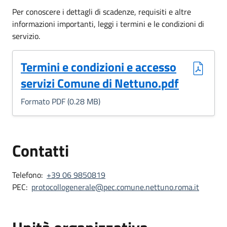
Per conoscere i dettagli di scadenze, requisiti e altre
informazioni importanti, leggi i termini e le condizioni di
servizio.
(Formato PDF, 0.28 MB)
Termini e condizioni e accesso
servizi Comune di Nettuno.pdf
Formato PDF (0.28 MB)
Contatti
Telefono:
+39 06 9850819
PEC:
protocollogenerale@pec.comune.nettuno.roma.it