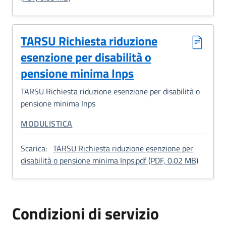
TARSU Richiesta riduzione
esenzione per disabilità o
pensione minima Inps
TARSU Richiesta riduzione esenzione per disabilità o
pensione minima Inps
CATEGORIA CORRELATA:
MODULISTICA
Scarica:
TARSU Richiesta riduzione esenzione per
: TARSU 
disabilità o pensione minima Inps.pdf (PDF, 0.02 MB)
Condizioni di servizio