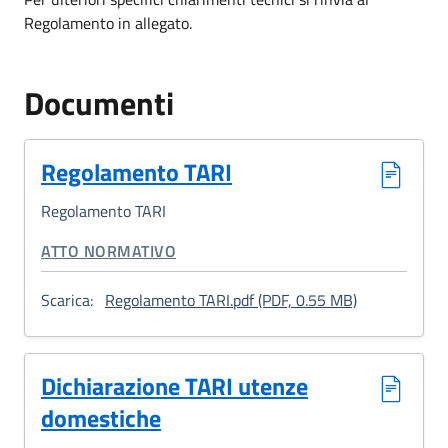
Regolamento in allegato.
Documenti
Regolamento TARI
Regolamento TARI
CATEGORIA CORRELATA:
ATTO NORMATIVO
: Regolament
Scarica:
Regolamento TARI.pdf (PDF, 0.55 MB)
Dichiarazione TARI utenze
domestiche