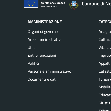
Comune di Ne
AMMINISTRAZIONE
CATEGO
Organi di governo
Anagraf
Aree amministrative
Cultura
Uffici
Vita la
Enti e fondazioni
Impres
Politici
Appalti
Personale amministrativo
Catasto
Documenti e dati
Turism
Mobilit
Educaz
Giustiz
Tributi