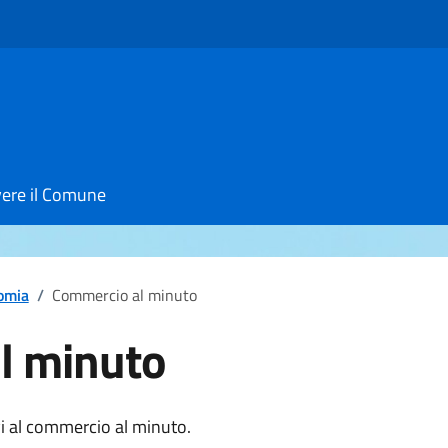
vere il Comune
omia
/
Commercio al minuto
l minuto
notizia
vi al commercio al minuto.