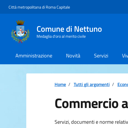
Vai ai contenuti
Vai al footer
Città metropolitana di Roma Capitale
Comune di Nettuno
Medaglia d'oro al merito civile
Amministrazione
Novità
Servizi
Vi
Home
/
Tutti gli argomenti
/
Econ
Commercio a
Dettagli della 
Servizi, documenti e norme relati