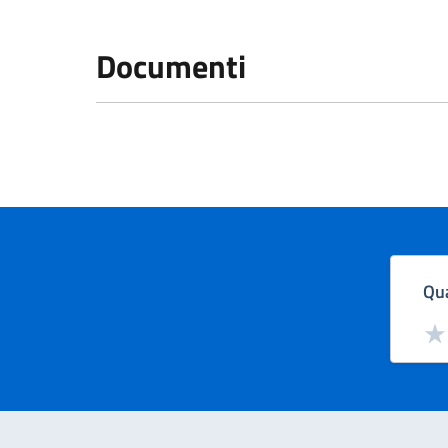
Documenti
Qua
Valut
Val