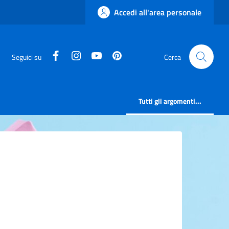
Accedi all'area personale
facebook
instagram
canale youtube
pinterest
Seguici su
Cerca
Tutti gli argomenti...