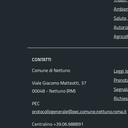
Ambien
Salute,
Autoriz
Agricol
CONTATTI
Comune di Nettuno
Leggi l
Prenot
Viale Giacomo Matteotti, 37
Segnala
00048 - Nettuno (RM)
Richies
PEC
protocollogenerale@pec.comune.nettuno.roma.it
Centralino +39.06.988891