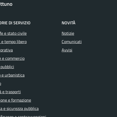
ttuno
RIE DI SERVIZIO
NOVITÀ
e e stato civile
Notizie
 e tempo libero
Comunicati
vorativa
Avvisi
e e commercio
 pubblici
 e urbanistica
o
à e trasporti
ione e formazione
ia e sicurezza pubblica
, finanze e contravvenzioni