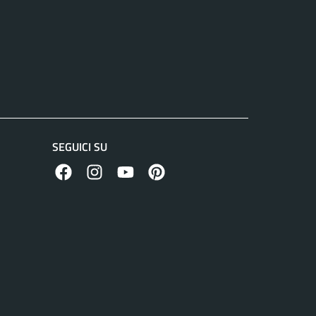
SEGUICI SU
facebook
instagram
canale youtube
pinterest