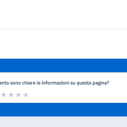
nto sono chiare le informazioni su questa pagina?
a da 1 a 5 stelle la pagina
uta 1 stelle su 5
Valuta 2 stelle su 5
Valuta 3 stelle su 5
Valuta 4 stelle su 5
Valuta 5 stelle su 5