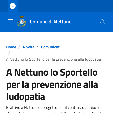
Vai ai contenuti
Vai al footer
Comune di Nettuno
Home
/
Novità
/
Comunicati
/
A Nettuno lo Sportello per la prevenzione alla ludopatia
A Nettuno lo Sportello
per la prevenzione alla
ludopatia
Dettagli della notizia
E' attivo a Nettuno il progetto per il contrasto al Gioco