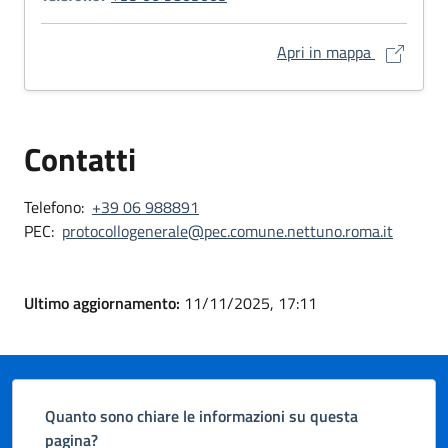
Sede di Via
Apri in mappa
Contatti
Telefono:
+39 06 988891
PEC:
protocollogenerale@pec.comune.nettuno.roma.it
Ultimo aggiornamento:
11/11/2025, 17:11
Quanto sono chiare le informazioni su questa
pagina?