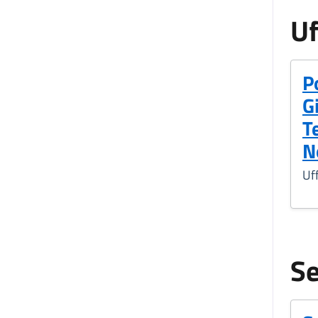
Uf
P
G
T
N
Uff
Se