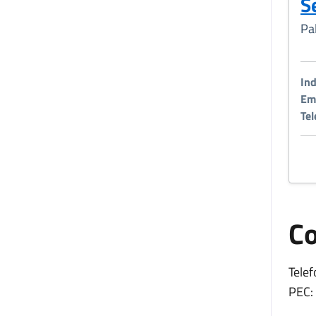
S
Pa
Ind
Ema
Tel
Co
Telef
PEC: