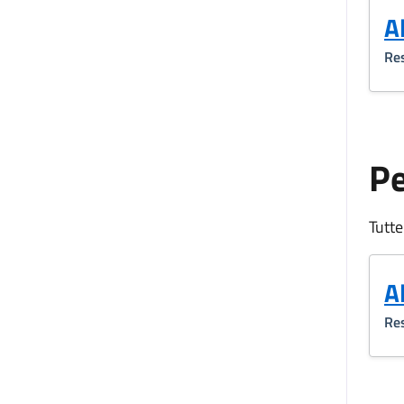
A
Res
P
Tutte
A
Res