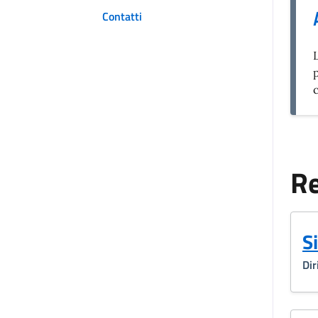
Contatti
L
Re
S
Dir