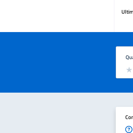
Ulti
Qua
Valut
Val
Con