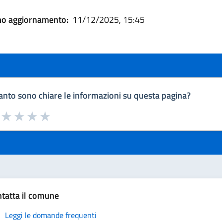
mo aggiornamento:
11/12/2025, 15:45
nto sono chiare le informazioni su questa pagina?
a da 1 a 5 stelle la pagina
uta 1 stelle su 5
Valuta 2 stelle su 5
Valuta 3 stelle su 5
Valuta 4 stelle su 5
Valuta 5 stelle su 5
tatta il comune
Leggi le domande frequenti