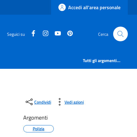
Accedi all'area personale
facebook
instagram
canale youtube
pinterest
Seguici su
Cerca
Tutti gli argomenti...
Condividi
Vedi azioni
Argomenti
Polizia