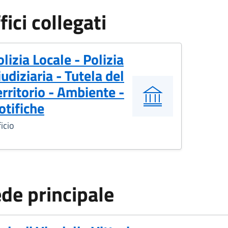
fici collegati
olizia Locale - Polizia
iudiziaria - Tutela del
erritorio - Ambiente -
otifiche
icio
de principale