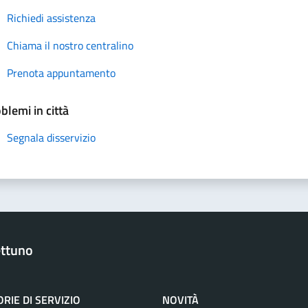
Richiedi assistenza
Chiama il nostro centralino
Prenota appuntamento
blemi in città
Segnala disservizio
ttuno
RIE DI SERVIZIO
NOVITÀ