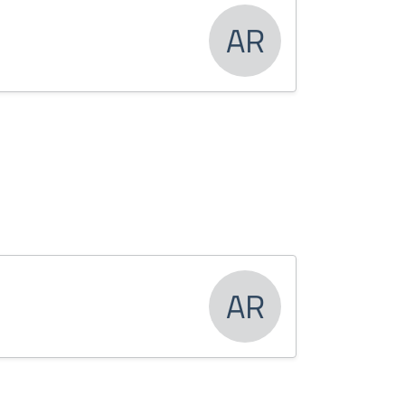
AR
AR